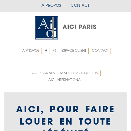
Aller
A PROPOS
CONTACT
menu
au
contenu
mobile
principal
entete
AICI PARIS
A PROPOS
ESPACE CLIENT
CONTACT
Menu
Menu
top
top
Left
AICI CANNES
MALESHERBES GESTION
AICI INTERNATIONAL
rigth
AICI, POUR FAIRE
LOUER EN TOUTE